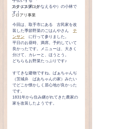
手伝いする
カナエル家（かなえるや）の小林で
スタッフブログ
す！
シロアリ事業
今回は、取手市にある　古民家を改
装した季節野菜のごはんやさん　
テ
ンサン
　に行って参りました。
平日のお昼時、満席。予約していて
良かったです。メニューは、大きく
分けて、カレーと、ほうとう。
どちらもお野菜たっぷりです♪
すてきな建物ですね。ばぁちゃんぢ
（茨城弁　ばあちゃんの家）みたい
でどこか懐かしく居心地が良かった
です。
1831年から住み継がれてきた農家の
家を改装したようです。