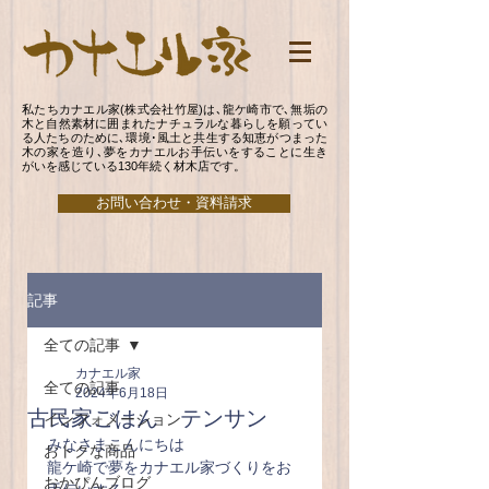
私たちカナエル家(株式会社竹屋)は､龍ケ崎市で､無垢の
木と自然素材に囲まれたナチュラルな暮らしを願ってい
る人たちのために､環境･風土と共生する知恵がつまった
木の家を造り､夢をカナエルお手伝いをすることに生き
がいを感じている130年続く材木店です。
お問い合わせ・資料請求
記事
全ての記事
カナエル家
全ての記事
2024年6月18日
古民家ごはん テンサン
インフォメーション
みなさまこんにちは
おトクな商品
龍ケ崎で夢をカナエル家づくりをお
おかぴんブログ