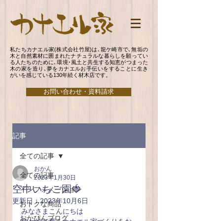
私たちカナエル家(株式会社竹屋)は､龍ケ崎市で､無垢の
木と自然素材に囲まれたナチュラルな暮らしを願ってい
る人たちのために､環境･風土と共生する知恵がつまった
木の家を造り､夢をカナエルお手伝いをすることに生き
がいを感じている130年続く材木店です。
お問い合わせ・資料請求
記事
全ての記事
おかん
全ての記事
2023年1月30日
空中いちご園🍓
インフォメーション
更新日：
2023年10月6日
おトクな商品
みなさまこんにちは
おかぴんブログ