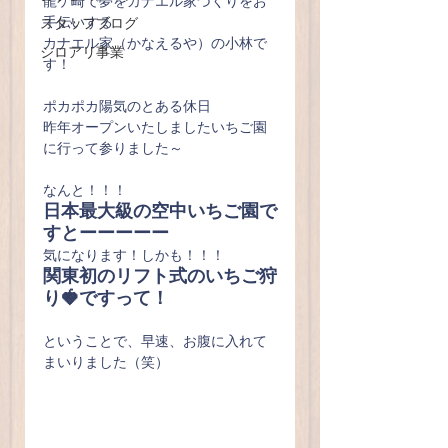
龍ケ崎で夢をカナエル家づくりをお
手伝いする
スタッフブログ
カナエル家（かなえるや）の小林で
シロアリ事業
す！
ポカポカ陽気のとある休日
昨年オープンいたしましたいちご園
に行って参りました～
なんと！！！
日本最大級の空中いちご園で
すとーーーーー
気になります！しかも！！！
関東初のリフト式のいちご狩
り🍓ですって！
ということで、早速、お腹に入れて
まいりました（笑）