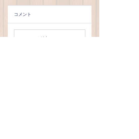
コメント
イマドキの50代
微笑ましい10代＆
20代
コメントを追加…