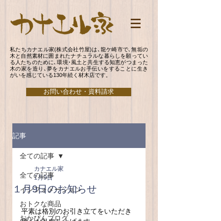
私たちカナエル家(株式会社竹屋)は､龍ケ崎市で､無垢の
木と自然素材に囲まれたナチュラルな暮らしを願ってい
る人たちのために､環境･風土と共生する知恵がつまった
木の家を造り､夢をカナエルお手伝いをすることに生き
がいを感じている130年続く材木店です。
お問い合わせ・資料請求
記事
全ての記事
カナエル家
全ての記事
1月9日
１月9日のお知らせ
インフォメーション
おトクな商品
平素は格別のお引き立てをいただき
おかぴんブログ