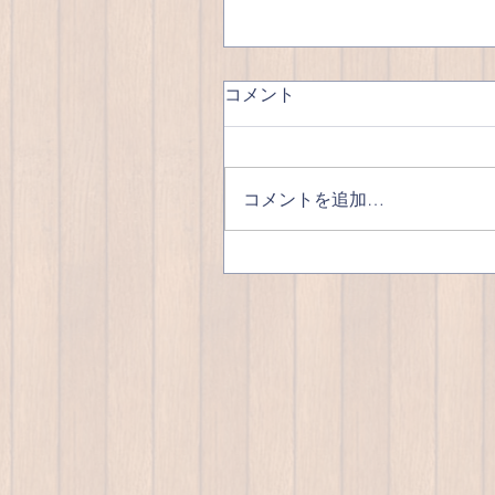
コメント
優雅な昼呑み🍺
コメントを追加…