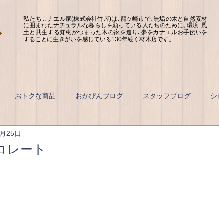
私たちカナエル家(株式会社竹屋)は､龍ケ崎市で､無垢の木と自然素材
に囲まれたナチュラルな暮らしを願っている人たちのために､環境･風
土と共生する知恵がつまった木の家を造り､夢をカナエルお手伝いを
することに生きがいを感じている130年続く材木店です。
おトクな商品
おかぴんブログ
スタッフブログ
シ
2月25日
コレート