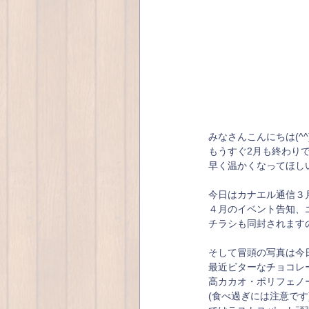
みなさんこんにちは(^^
もうすぐ2月も終わり
早く温かくなってほしい
今日はカナエル通信３
４月のイベント告知、
チラシも同封されます
そして冒頭の写真は今日
最近ビターなチョコレート
高カカオ・ポリフェノ
(食べ過ぎには注意です