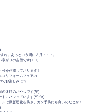
)
ですね。あっという間に３月・・・。
寒がりの吉留です(+_+)
月号を作成しております！
エコリフォームフェアの
のでお楽しみに☆
の３時のおやつです(笑)
にハマっています(#^.^#)
ールは動脈硬化を防ぎ、ガン予防にも良いのだとか！
)