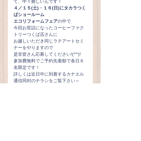
て、中々難しいんです！
４／１５(土)・１６(日)にタカラつく
ばショールーム
エコリフォームフェア
の中で
今回お世話になったコーヒーファク
トリーつくば店さんに
お越しいただき同じラテアートセミ
ナーをやりますので
是非皆さん応募してください!(^^)!
参加費無料でご予約先着順で各日６
名限定です！
詳しくは近日中に到着するカナエル
通信同封のチラシをご覧下さい～
(^^)/☆
コーヒーファクトリーつくば店
HP↓↓↓
http://coffeefactory.jp/