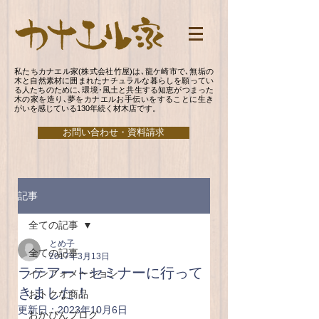
私たちカナエル家(株式会社竹屋)は､龍ケ崎市で､無垢の
木と自然素材に囲まれたナチュラルな暮らしを願ってい
る人たちのために､環境･風土と共生する知恵がつまった
木の家を造り､夢をカナエルお手伝いをすることに生き
がいを感じている130年続く材木店です。
お問い合わせ・資料請求
記事
全ての記事
とめ子
全ての記事
2017年3月13日
ラテアートセミナーに行って
インフォメーション
きました！
おトクな商品
更新日：
2023年10月6日
おかぴんブログ