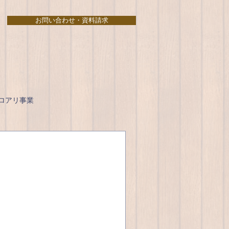
お問い合わせ・資料請求
ロアリ事業