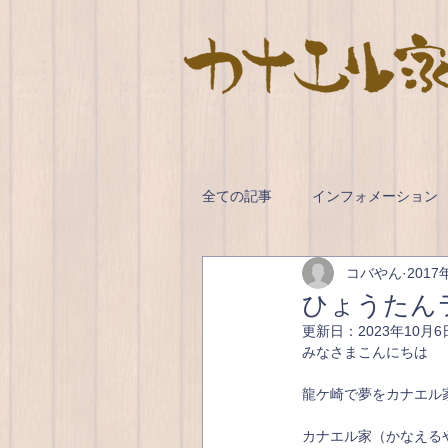
全ての記事
インフォメーション
コバやん
2017
ひょうたん
更新日：
2023年10月6
みなさまこんにちは
龍ケ崎で夢をカナエル
カナエル家（かなえる