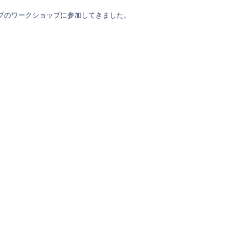
プのワークショップに参加してきました。