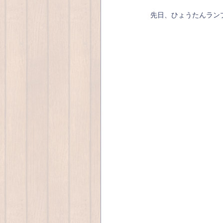
先日、ひょうたんラン