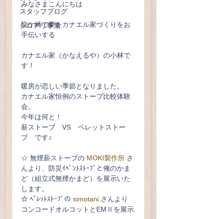
みなさまこんにちは
スタッフブログ
龍ケ崎で夢をカナエル家づくりをお
シロアリ事業
手伝いする
カナエル家（かなえるや）の小林で
す！
暖房が恋しい季節となりました。
カナエル家恒例のストーブ比較体験
会。
今年は何と！
薪ストーブ　VS　ペレットストー
ブ　です♪
☆ 無煙薪ストーブの 
MOKI製作所
 さ
んより、防災ｲﾍﾞﾝﾄｽﾄｰﾌﾞと俺のかま
ど（組立式無煙かまど）を展示いた
します。
☆ ﾍﾟﾚｯﾄｽﾄｰﾌﾞの 
simotani
 さんより　
コンコードオルコットとEMⅡを展示