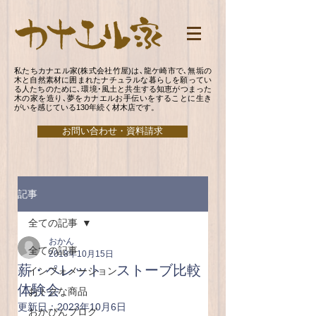
私たちカナエル家(株式会社竹屋)は､龍ケ崎市で､無垢の
木と自然素材に囲まれたナチュラルな暮らしを願ってい
る人たちのために､環境･風土と共生する知恵がつまった
木の家を造り､夢をカナエルお手伝いをすることに生き
がいを感じている130年続く材木店です。
お問い合わせ・資料請求
記事
全ての記事
おかん
全ての記事
2018年10月15日
薪・ペレット ストーブ比較
インフォメーション
体験会
おトクな商品
更新日：
2023年10月6日
おかぴんブログ