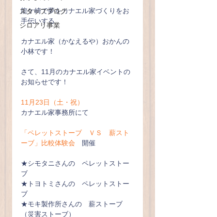
龍ケ崎で夢をカナエル家づくりをお
スタッフブログ
手伝いする
シロアリ事業
カナエル家（かなえるや）おかんの
小林です！
さて、11月のカナエル家イベントの
お知らせです！
11月23日（土・祝）
カナエル家事務所にて
「ペレットストーブ　ＶＳ　薪スト
ーブ」比較体験会
　開催
★シモタニさんの　ペレットストー
ブ
★トヨトミさんの　ペレットストー
ブ
★モキ製作所さんの　薪ストーブ
（災害ストーブ）