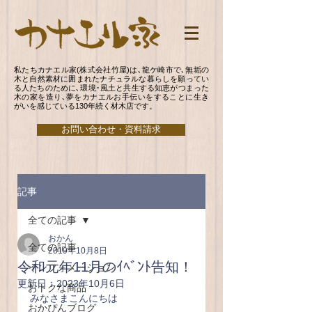
私たちカナエル家(株式会社竹屋)は､龍ケ崎市で､無垢の
木と自然素材に囲まれたナチュラルな暮らしを願ってい
る人たちのために､環境･風土と共生する知恵がつまった
木の家を造り､夢をカナエルお手伝いをすることに生き
がいを感じている130年続く材木店です。
お問い合わせ・資料請求
記事
全ての記事
おかん
全ての記事
2019年10月8日
令和元年11月のｲﾍﾞﾝﾄ告知！
インフォメーション
更新日：
2023年10月6日
おトクな商品
みなさまこんにちは
おかぴんブログ