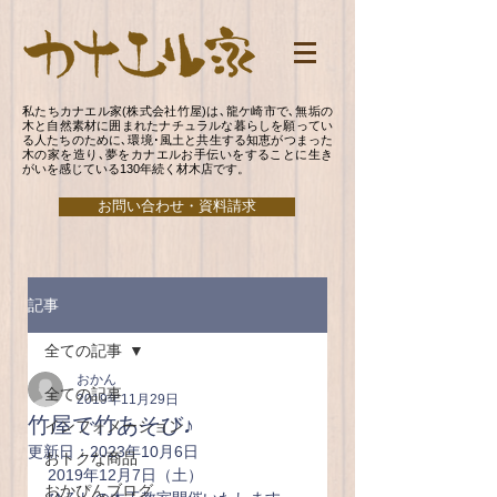
私たちカナエル家(株式会社竹屋)は､龍ケ崎市で､無垢の
木と自然素材に囲まれたナチュラルな暮らしを願ってい
る人たちのために､環境･風土と共生する知恵がつまった
木の家を造り､夢をカナエルお手伝いをすることに生き
がいを感じている130年続く材木店です。
お問い合わせ・資料請求
記事
全ての記事
おかん
全ての記事
2019年11月29日
竹屋で竹あそび♪
インフォメーション
更新日：
2023年10月6日
おトクな商品
2019年12月7日（土）
おかぴんブログ