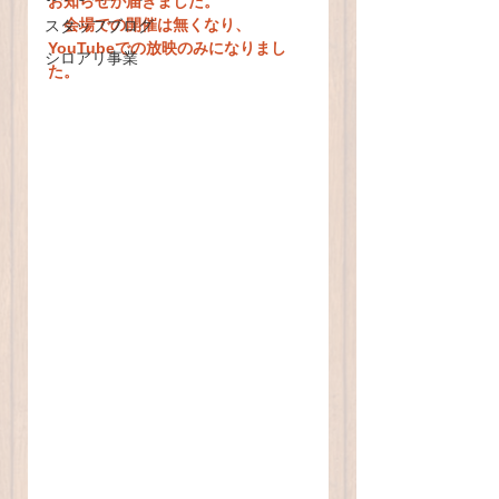
お知らせが届きました。
　会場での開催は無くなり、
スタッフブログ
YouTubeでの放映のみになりまし
シロアリ事業
た。