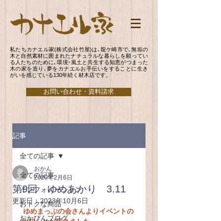
私たちカナエル家(株式会社竹屋)は､龍ケ崎市で､無垢の
木と自然素材に囲まれたナチュラルな暮らしを願ってい
る人たちのために､環境･風土と共生する知恵がつまった
木の家を造り､夢をカナエルお手伝いをすることに生き
がいを感じている130年続く材木店です。
お問い合わせ・資料請求
記事
全ての記事
おかん
全ての記事
2020年2月6日
第9回 ゆめあかり 3.11
インフォメーション
更新日：
2023年10月6日
おトクな商品
ゆめまっぷの会さんよりイベントの
おかぴんブログ