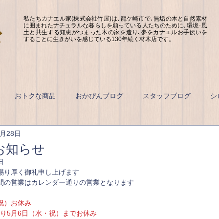
私たちカナエル家(株式会社竹屋)は､龍ケ崎市で､無垢の木と自然素材
に囲まれたナチュラルな暮らしを願っている人たちのために､環境･風
土と共生する知恵がつまった木の家を造り､夢をカナエルお手伝いを
することに生きがいを感じている130年続く材木店です。
おトクな商品
おかぴんブログ
スタッフブログ
シ
4月28日
お知らせ
日
賜り厚く御礼申し上げます
間の営業はカレンダー通りの営業となります
・祝）お休み
）より5月6日（水・祝）までお休み