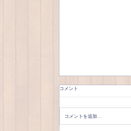
コメント
優雅な昼呑み🍺
コメントを追加…