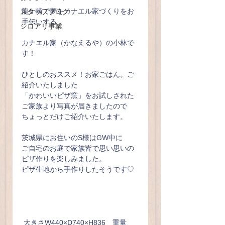
龍ケ崎で夢をカナエル家づくりをお
スタッフブログ
手伝いする
シロアリ事業
カナエル家（かなえるや）の小林で
す！
ひとしのおススメ！お家ごはん。ご
紹介いたしました
「かわいいピザ窯」をお試しされた
ご家族より写真が届きましたので
ちょっとだけご紹介いたします。
茨城県にお住いのS様はGW中に
ご自宅のお庭で家族皆で思い思いの
ピザ作りを楽しみました。
ピザ生地から手作りしたそうです♡
 大きさW440×D740×H836　重量