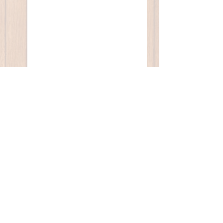
コメント
イマドキの50代
微笑ましい10代＆
20代
コメントを追加…