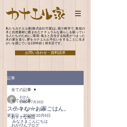
私たちカナエル家(株式会社竹屋)は､龍ケ崎市で､無垢の
木と自然素材に囲まれたナチュラルな暮らしを願ってい
る人たちのために､環境･風土と共生する知恵がつまった
木の家を造り､夢をカナエルお手伝いをすることに生き
がいを感じている130年続く材木店です。
お問い合わせ・資料請求
記事
全ての記事
おかん
全ての記事
2020年7月16日
ステキな☆お家ごはん。
インフォメーション
更新日：
2023年10月6日
おトクな商品
みなさまこんにちは
おかぴんブログ