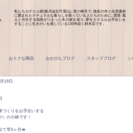
私たちカナエル家(株式会社竹屋)は､龍ケ崎市で､無垢の木と自然素材
に囲まれたナチュラルな暮らしを願っている人たちのために､環境･風
土と共生する知恵がつまった木の家を造り､夢をカナエルお手伝いを
することに生きがいを感じている130年続く材木店です。
おトクな商品
おかぴんブログ
スタッフブログ
シ
1月19日
日
家づくりをお手伝いする
や）の小林です！
て早3ヶ月🥑