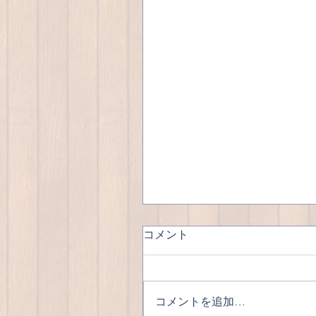
コメント
優雅な昼呑み🍺
コメントを追加…