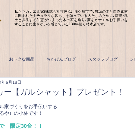
私たちカナエル家(株式会社竹屋)は､龍ケ崎市で､無垢の木と自然素材
に囲まれたナチュラルな暮らしを願っている人たちのために､環境･風
土と共生する知恵がつまった木の家を造り､夢をカナエルお手伝いを
することに生きがいを感じている130年続く材木店です。
おトクな商品
おかぴんブログ
スタッフブログ
シ
24年6月18日
カー【ガルシャット】プレゼント！
ル家づくりをお手伝いする
るや）の小林です！
まで　限定30台！！